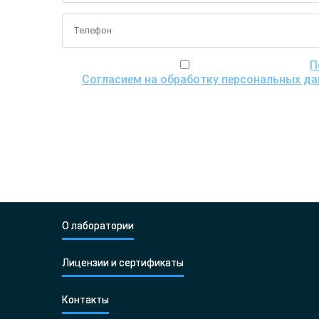
Я ознакомился(ась) с
П
Согласием на обработку персональных д
передачи для пров
О лаборатории
Лицензии и сертификаты
Контакты