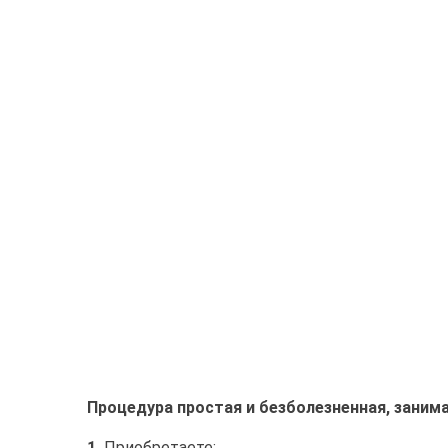
Процедура простая и безболезненная, занима
1.
Приобретаете: