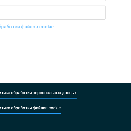
работки файлов cookie
и
х, включая возможность их трансграничной
» на их обработку.
итика обработки персональных данных
итика обработки файлов cookie