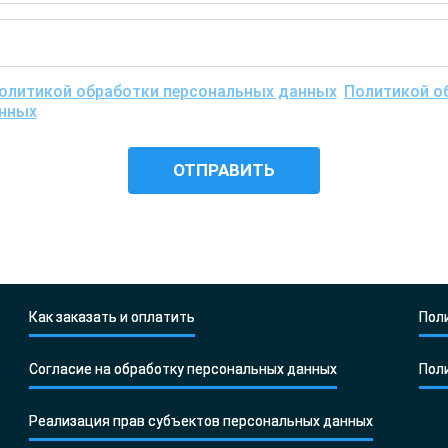
олитикой обработки персональных данных
,
Политикой об
анных
, понимаю цели обработки моих персональных данны
едения исследования, и даю согласие ООО «Центр ДНК тест
Как заказать и оплатить
Пол
Согласие на обработку персональных данных
Пол
Реализация прав субъектов персональных данных