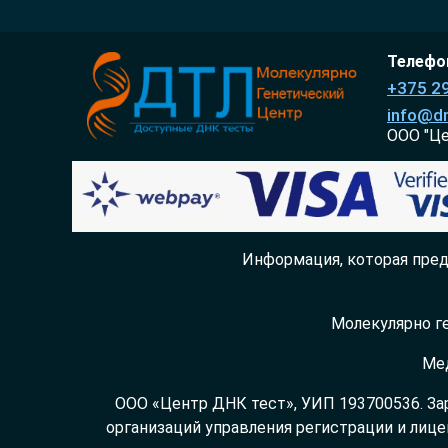
Телефон
+375 2
info@dn
ООО "Ц
Информация, которая пред
Молекулярно ге
Мед
ООО «Центр ДНК тест», УИП 193700536. За
организаций управления регистрации и лице