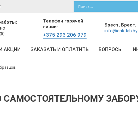
т
Телефон горячей
работы:
Брест,
Брест, 
линии:
но
info@dnk-lab.by
:00
+375 293 206 979
И АКЦИИ
ЗАКАЗАТЬ И ОПЛАТИТЬ
ВОПРОСЫ
И
образцов
 САМОСТОЯТЕЛЬНОМУ ЗАБОР