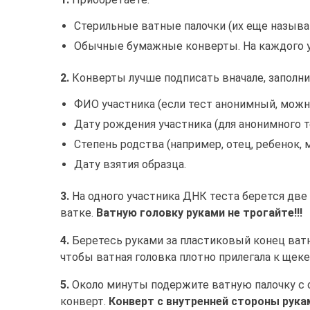
Стерильные ватные палочки (их еще назыв
Обычные бумажные конверты. На каждого у
2.
Конверты лучше подписать вначале, запол
ФИО участника (если тест анонимный, можно
Дату рождения участника (для анонимного те
Степень родства (например, отец, ребенок, ма
Дату взятия образца.
3.
На одного участника ДНК теста берется две 
ватке.
Ватную головку руками не трогайте!!!
4.
Беретесь руками за пластиковый конец ватн
чтобы ватная головка плотно прилегала к щек
5.
Около минуты подержите ватную палочку с о
конверт.
Конверт с внутренней стороны рукам