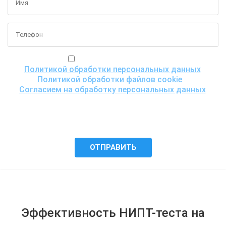
Я ознакомился(ась) с
Политикой обработки персональных данных
,
Политикой обработки файлов cookie
и
Согласием на обработку персональных данных
,
понимаю цели обработки моих персональных данных,
включая возможность их трансграничной передачи
для проведения исследования, и даю согласие ООО
«Центр ДНК тест» на их обработку.
Эффективность НИПТ-теста на