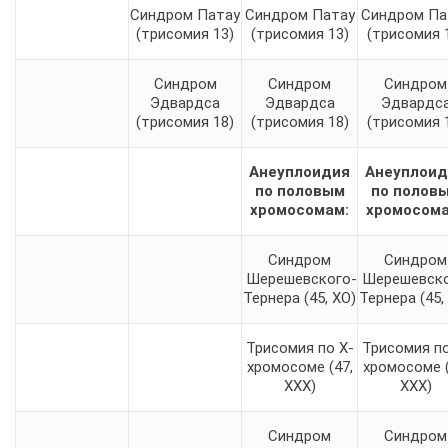
Синдром Патау
Синдром Патау
Синдром Па
(трисомия 13)
(трисомия 13)
(трисомия 
Синдром
Синдром
Синдром
Эдвардса
Эдвардса
Эдвардс
(трисомия 18)
(трисомия 18)
(трисомия 
Анеуплоидия
Анеуплоид
по половым
по полов
хромосомам:
хромосома
Синдром
Синдром
Шерешевского-
Шерешевско
Тернера (45, XO)
Тернера (45,
Трисомия по X-
Трисомия по
хромосоме (47,
хромосоме (
XXX)
XXX)
Синдром
Синдром