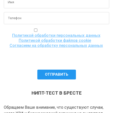
Я ознакомился(ась) с
Политикой обработки персональных данных
,
Политикой обработки файлов cookie
и
Согласием на обработку персональных данных
,
понимаю цели обработки моих персональных данных,
включая возможность их трансграничной передачи
для проведения исследования, и даю согласие ООО
«Центр ДНК тест» на их обработку.
НИПТ-ТЕСТ В БРЕСТЕ
Обращаем Ваше внимание, что существуют случаи,