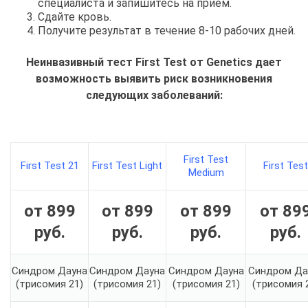
специалиста и запишитесь на прием.
Сдайте кровь.
Получите результат в течение 8-10 рабочих дней.
Неинвазивный тест First Test от Genetics дает
возможность выявить риск возникновения
следующих заболеваний:
First Test
First Test 21
First Test Light
First Test
Medium
от 899
от 899
от 899
от 89
руб
.
руб
.
руб
.
руб
.
Синдром Дауна
Синдром Дауна
Синдром Дауна
Синдром Да
(трисомия 21)
(трисомия 21)
(трисомия 21)
(трисомия 