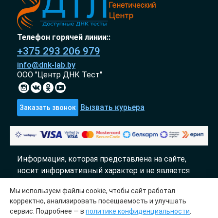
Телефон горячей линии::
+375 293 206 979
info@dnk-lab.by
ООО "Центр ДНК Тест"
Вызвать курьера
Заказать звонок
Информация, которая представлена на сайте,
носит информативный характер и не является
публичной офертой.
Мы используем файлы cookie, чтобы сайт работал
«DTL» 2017-2026
корректно, анализировать посещаемость и улучшать
сервис. Подробнее — в
политике конфиденциальности
.
Молекулярно генетический центр «ДТЛ»